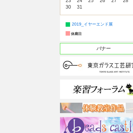
23
24
25
26
27
28
30
31
2019_イヤーエンド展
休廊日
バナー